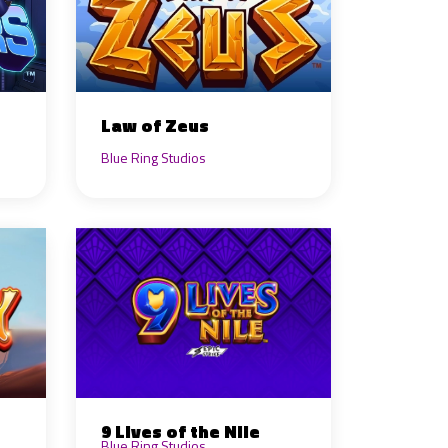
Law of Zeus
Blue Ring Studios
9 Lives of the Nile
Blue Ring Studios