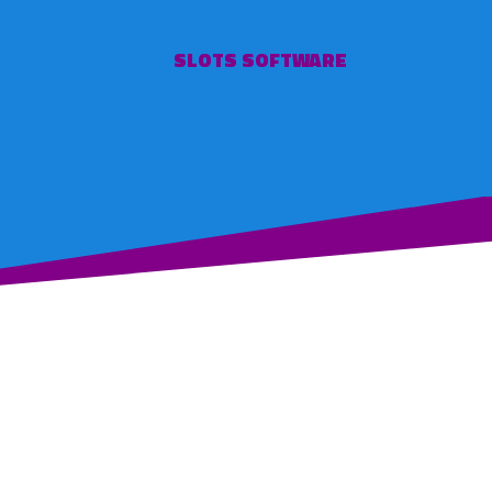
SLOTS SOFTWARE