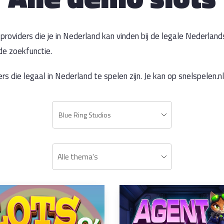
 providers die je in Nederland kan vinden bij de legale Nederland
 de zoekfunctie.
ers die legaal in Nederland te spelen zijn. Je kan op snelspelen.n
Blue Ring Studios