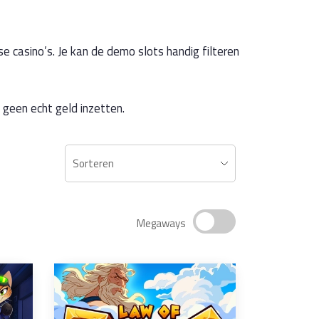
se casino’s. Je kan de demo slots handig filteren
l geen echt geld inzetten.
Megaways