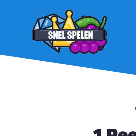
1 Ree