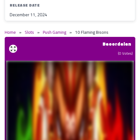
RELEASE DATE
December 11, 2024
Home
»
Slots
»
Push Gaming
»
10 Flaming Bisons
Beoordelen
(
0
Votes)