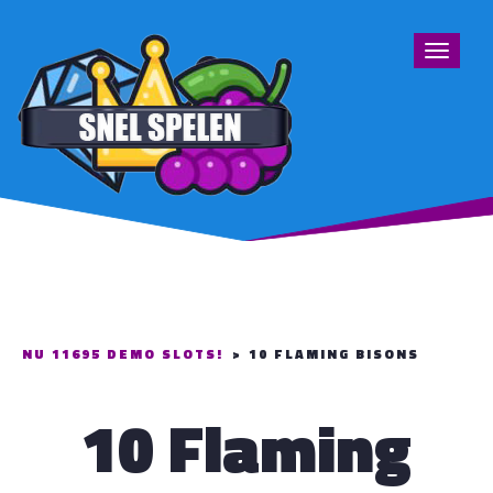
Toggle
navigat
NU 11695 DEMO SLOTS!
>
10 FLAMING BISONS
10 Flaming