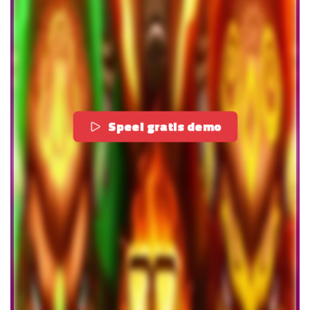
Speel gratis demo