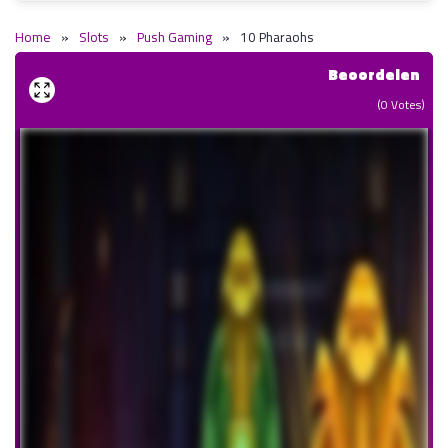
Home
»
Slots
»
Push Gaming
»
10 Pharaohs
Beoordelen
(
0
Votes)