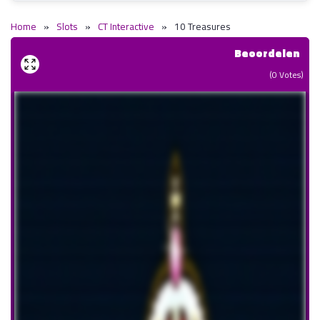
Home
»
Slots
»
CT Interactive
»
10 Treasures
Beoordelen
(
0
Votes)