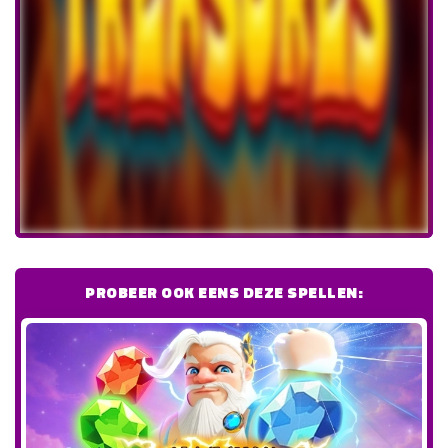
PROBEER OOK EENS DEZE SPELLEN: