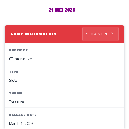
21 MEI 2026
GAME INFORMATION
SHOW MORE
PROVIDER
CT Interactive
TYPE
Slots
THEME
Treasure
RELEASE DATE
March 1, 2026