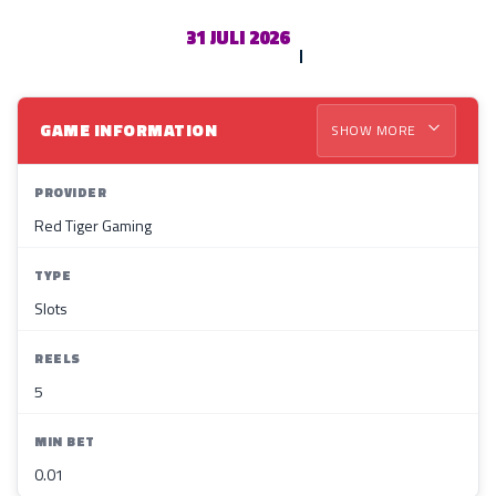
31 JULI 2026
GAME INFORMATION
SHOW MORE
PROVIDER
Red Tiger Gaming
TYPE
Slots
REELS
5
MIN BET
0.01