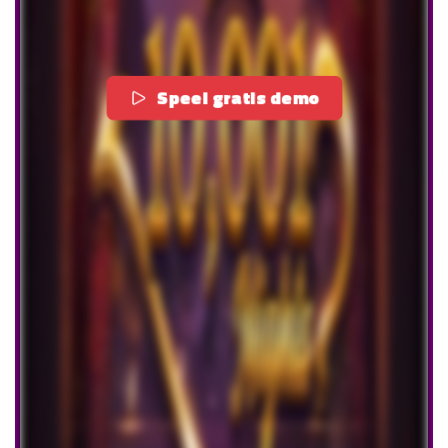
Speel gratis demo