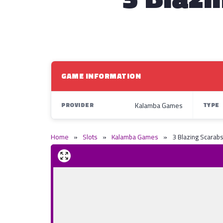
GAME INFORMATION
Kalamba Games
PROVIDER
TYPE
Home
»
Slots
»
Kalamba Games
»
3 Blazing Scarab