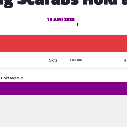
13 JUNI 2026
Slots
Tr
THEME
s Hold and Win