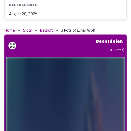
RELEASE DATE
August 28, 2025
Home
»
Slots
»
Betsoft
»
3 Pots of Lunar Wolf
Beoordelen
(
0
Votes)