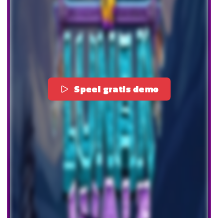
Speel gratis demo