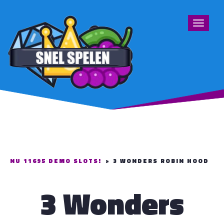
Toggle
navigat
NU 11695 DEMO SLOTS!
>
3 WONDERS ROBIN HOOD
3 Wonders