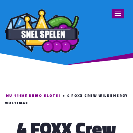
Toggle
navigat
NU 11695 DEMO SLOTS!
>
4 FOXX CREW WILDENERGY
MULTIMAX
4 FOXX Crew