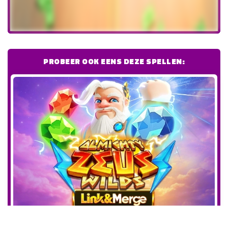
PROBEER OOK EENS DEZE SPELLEN: