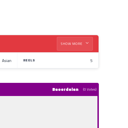
SHOW MORE
Asian
5
REELS
Beoordelen
(
0
Votes)