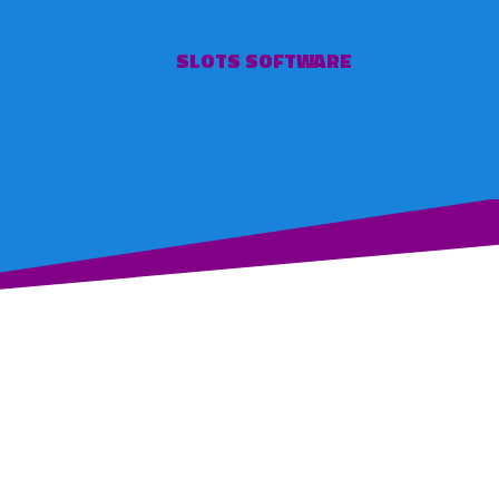
SLOTS SOFTWARE