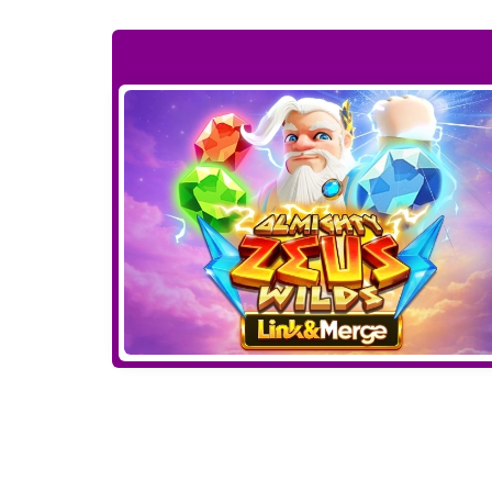
VORIGE