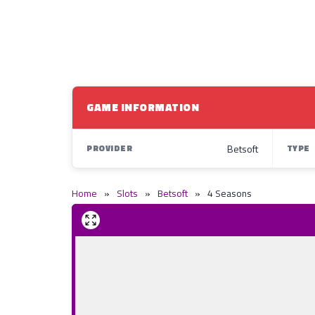
GAME INFORMATION
Betsoft
PROVIDER
TYPE
Home
»
Slots
»
Betsoft
»
4 Seasons