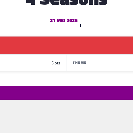
21 MEI 2026
Slots
THEME