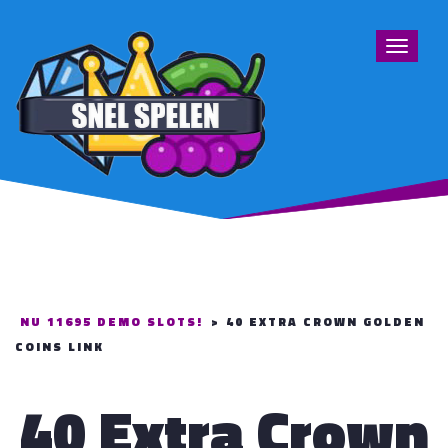
Toggle
navigat
NU 11695 DEMO SLOTS!
>
40 EXTRA CROWN GOLDEN
COINS LINK
40 Extra Crown