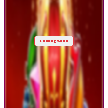
Coming Soon