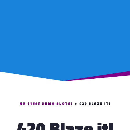
NU 11695 DEMO SLOTS!
>
420 BLAZE IT!
420 Blaze it!