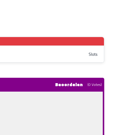
Slots
Beoordelen
(
0
Votes)