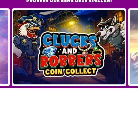
PROBEER OOK EENS DEZE SPELLEN: