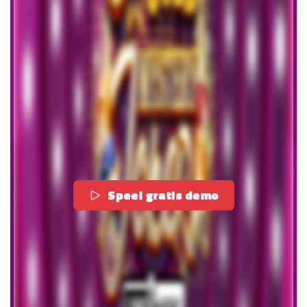
Speel gratis demo