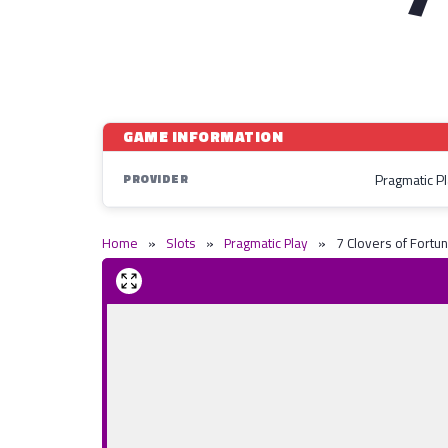
GAME INFORMATION
Pragmatic P
PROVIDER
Home
»
Slots
»
Pragmatic Play
»
7 Clovers of Fortu