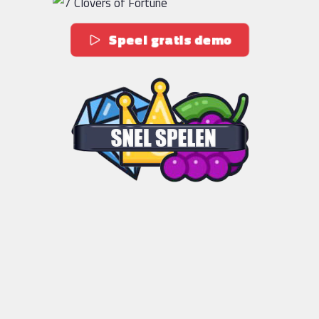
Speel gratis demo