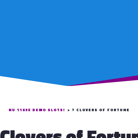
NU 11695 DEMO SLOTS!
>
7 CLOVERS OF FORTUNE
 Clovers of Fortu