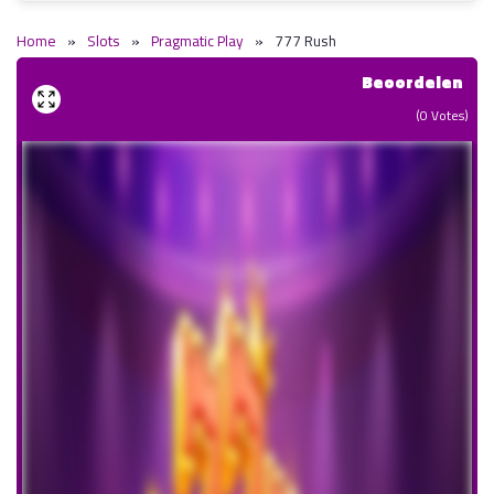
Home
»
Slots
»
Pragmatic Play
»
777 Rush
Beoordelen
(
0
Votes)