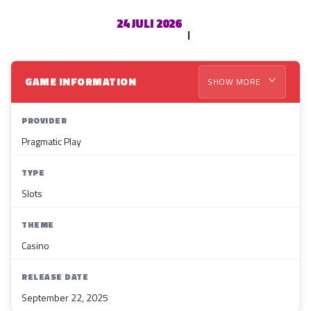
24 JULI 2026
GAME INFORMATION
SHOW MORE
PROVIDER
Pragmatic Play
TYPE
Slots
THEME
Casino
RELEASE DATE
September 22, 2025