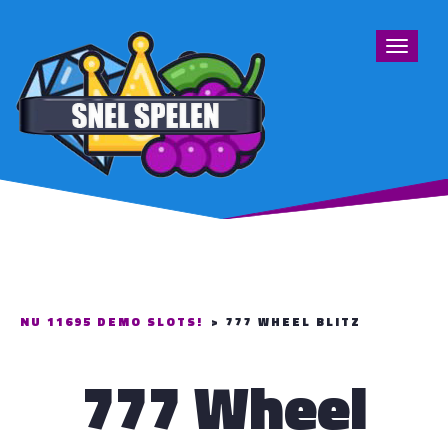
Toggle
navigat
NU 11695 DEMO SLOTS!
>
777 WHEEL BLITZ
777 Wheel