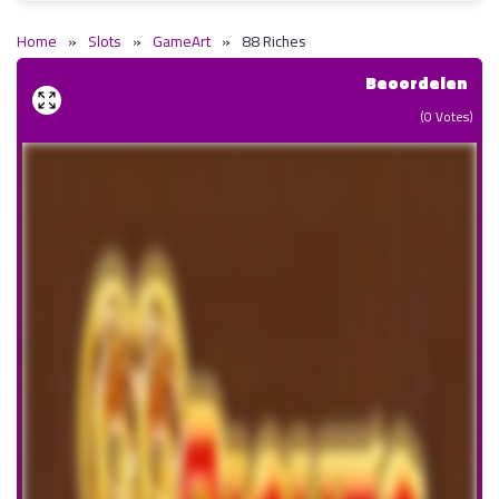
Home
»
Slots
»
GameArt
»
88 Riches
Beoordelen
(
0
Votes)