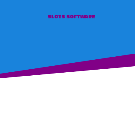
SLOTS SOFTWARE