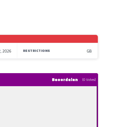
2, 2026
GB
RESTRICTIONS
Beoordelen
(
0
Votes)