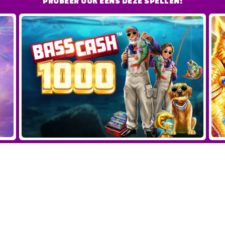
PROBEER OOK EENS DEZE SPELLEN: