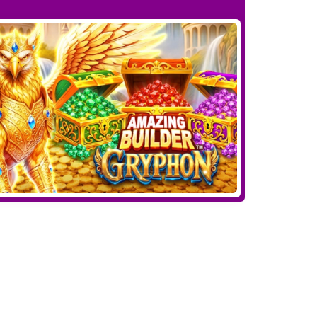
VOLGENDE
Voodoo Mystery