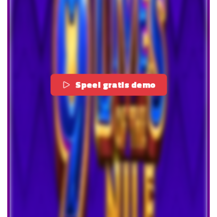
Speel gratis demo