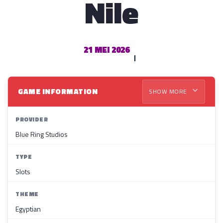
Nile
21 MEI 2026
GAME INFORMATION
SHOW MORE
PROVIDER
Blue Ring Studios
TYPE
Slots
THEME
Egyptian