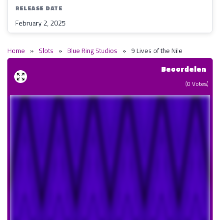
RELEASE DATE
February 2, 2025
Home
»
Slots
»
Blue Ring Studios
»
9 Lives of the Nile
Beoordelen
(
0
Votes)