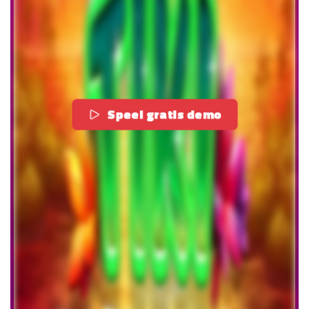
Speel gratis demo