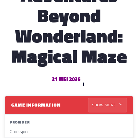
Beyond
Wonderland:
Magical Maze
21 MEI 2026
GAME INFORMATION
SHOW MORE
PROVIDER
Quickspin