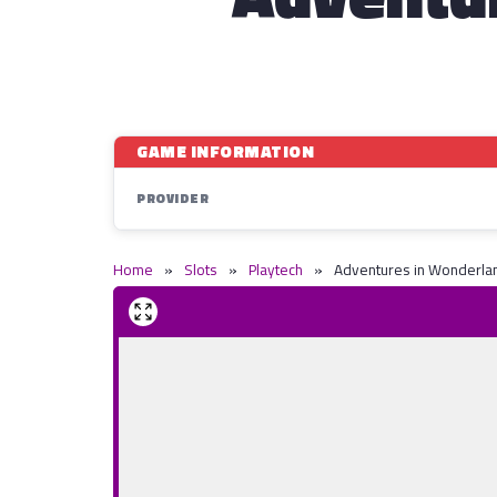
GAME INFORMATION
PROVIDER
Home
»
Slots
»
Playtech
»
Adventures in Wonderla