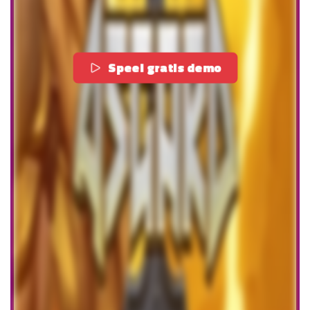
Speel gratis demo