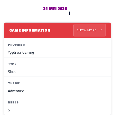
21 MEI 2026
GAME INFORMATION
SHOW MORE
PROVIDER
Yggdrasil Gaming
TYPE
Slots
THEME
Adventure
REELS
5