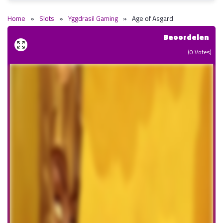
Home
»
Slots
»
Yggdrasil Gaming
»
Age of Asgard
Beoordelen
(
0
Votes)