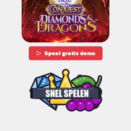
Speel gratis demo