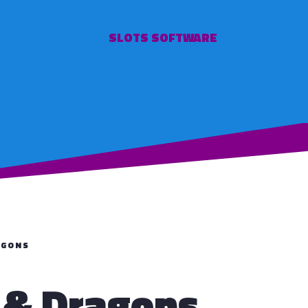
SLOTS SOFTWARE
AGONS
 & Dragons