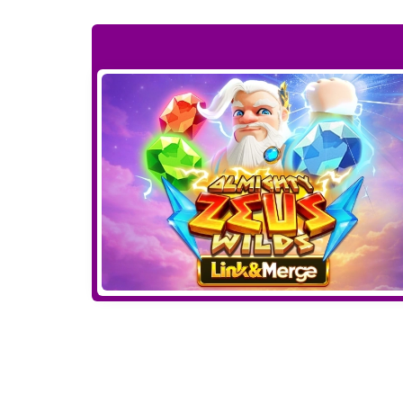
VORIGE