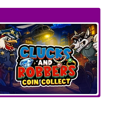
VOLGENDE