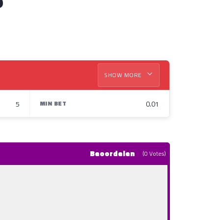
SHOW MORE
5
0.01
MIN BET
Beoordelen
(
0
Votes)