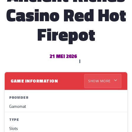
Casino Red Hot
Firepot
21 MEI 2026
GAME INFORMATION
SHOW MORE
PROVIDER
Gamomat
TYPE
Slots