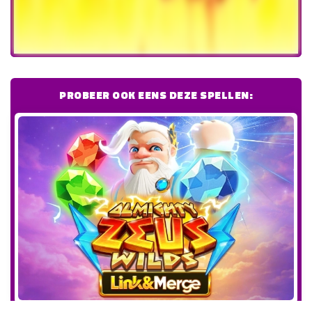
PROBEER OOK EENS DEZE SPELLEN: