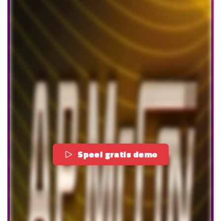
Speel gratis demo