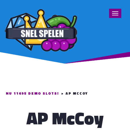
Toggle
navigat
NU 11695 DEMO SLOTS!
>
AP MCCOY
AP McCoy