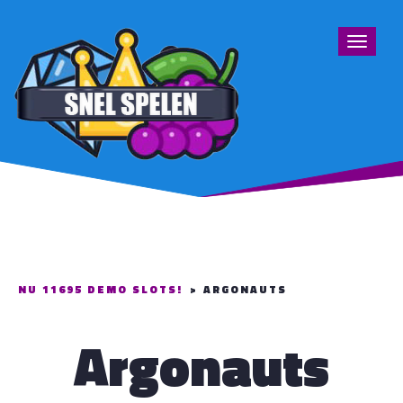
Toggle
navigat
NU 11695 DEMO SLOTS!
>
ARGONAUTS
Argonauts