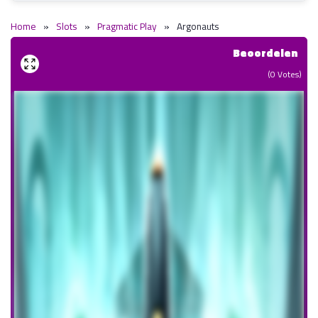
Home
»
Slots
»
Pragmatic Play
»
Argonauts
Beoordelen
(
0
Votes)