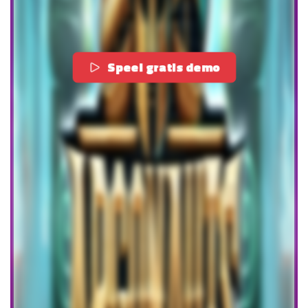
Speel gratis demo