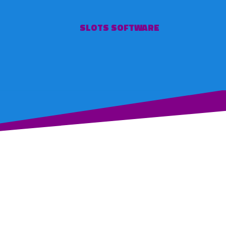
SLOTS SOFTWARE