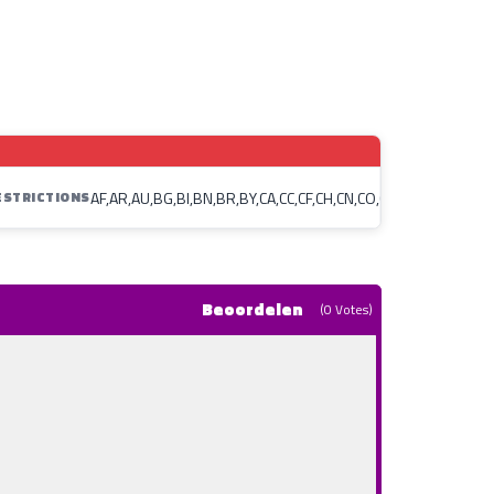
AF,AR,AU,BG,BI,BN,BR,BY,CA,CC,CF,CH,CN,CO,CU,CX,DE,DK,ES,FR
ESTRICTIONS
Beoordelen
(
0
Votes)