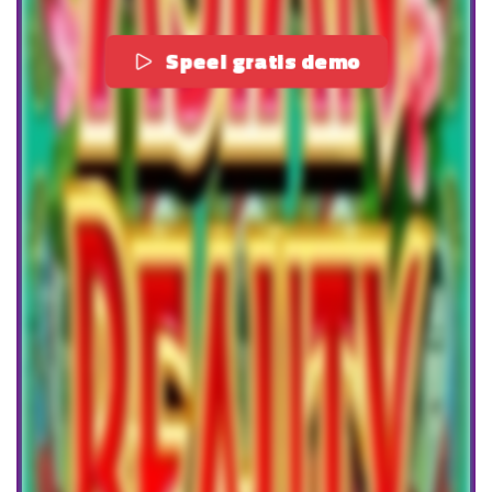
Speel gratis demo