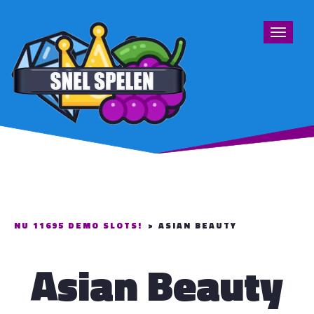
Toggle
navigat
NU 11695 DEMO SLOTS!
>
ASIAN BEAUTY
Asian Beauty