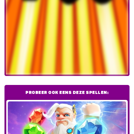
PROBEER OOK EENS DEZE SPELLEN: