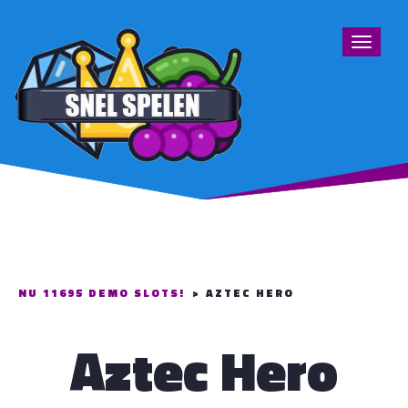
Toggle
navigat
NU 11695 DEMO SLOTS!
>
AZTEC HERO
Aztec Hero