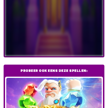
PROBEER OOK EENS DEZE SPELLEN: