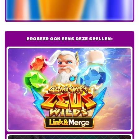
PROBEER OOK EENS DEZE SPELLEN: