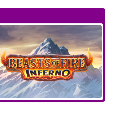
VOLGENDE