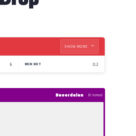
SHOW MORE
6
0.2
MIN BET
Beoordelen
(
0
Votes)