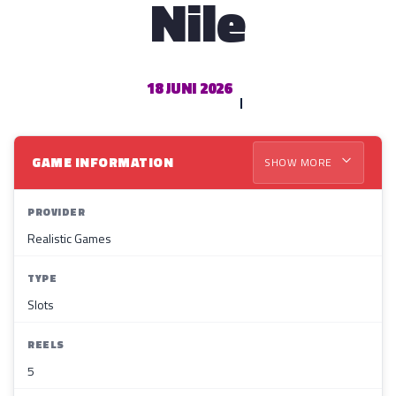
Nile
18 JUNI 2026
GAME INFORMATION
SHOW MORE
PROVIDER
Realistic Games
TYPE
Slots
REELS
5