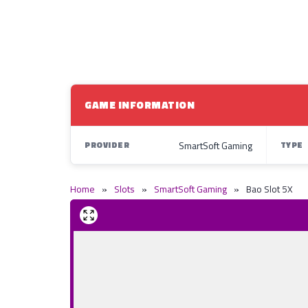
GAME INFORMATION
SmartSoft Gaming
PROVIDER
TYPE
Home
»
Slots
»
SmartSoft Gaming
»
Bao Slot 5X