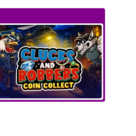
VOLGENDE