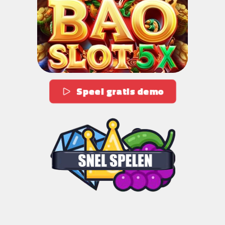
Speel gratis demo