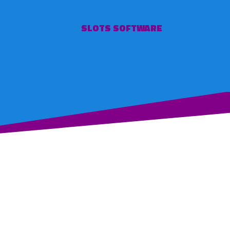
SLOTS SOFTWARE