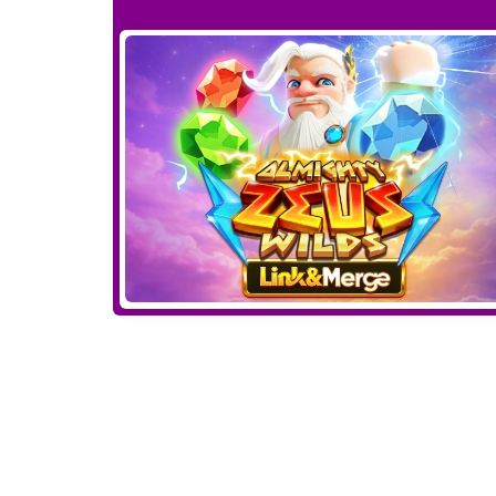
VORIGE
Baron Samedi