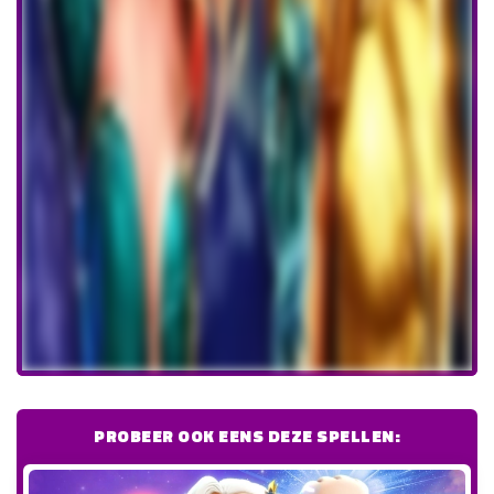
PROBEER OOK EENS DEZE SPELLEN: