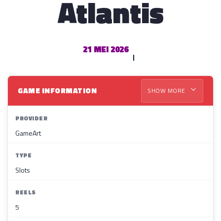
Atlantis
21 MEI 2026
GAME INFORMATION
SHOW MORE
PROVIDER
GameArt
TYPE
Slots
REELS
5