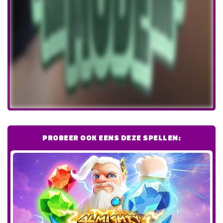
PROBEER OOK EENS DEZE SPELLEN: