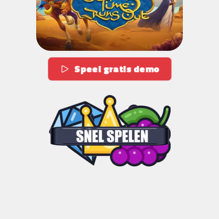
Speel gratis demo