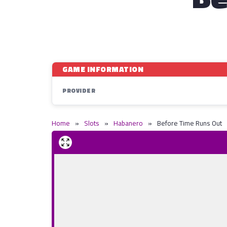
GAME INFORMATION
PROVIDER
Home
»
Slots
»
Habanero
»
Before Time Runs Out