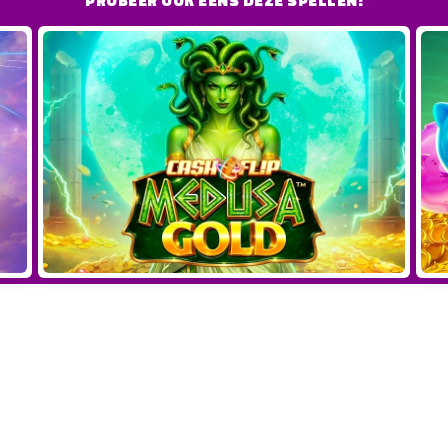
PROBEER OOK EENS DEZE SPELLEN: