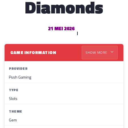
Diamonds
21 MEI 2026
GAME INFORMATION
SHOW MORE
PROVIDER
Push Gaming
TYPE
Slots
THEME
Gem