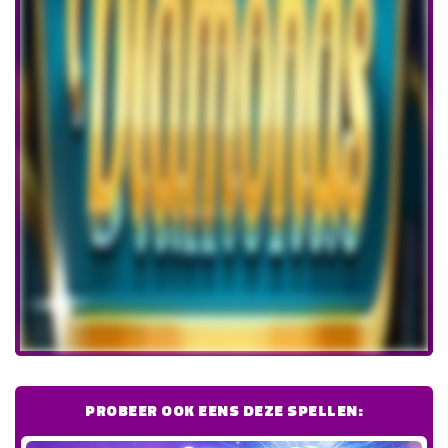
PROBEER OOK EENS DEZE SPELLEN: