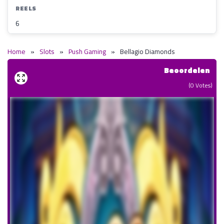
REELS
6
Home
»
Slots
»
Push Gaming
»
Bellagio Diamonds
Beoordelen
(
0
Votes)