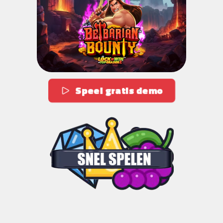
Speel gratis demo