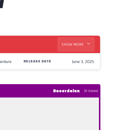
SHOW MORE
enture
June 3, 2025
RELEASE DATE
Beoordelen
(
0
Votes)