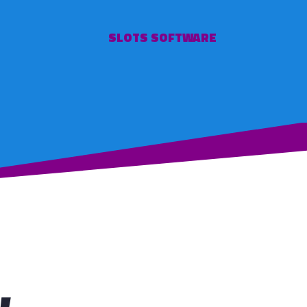
SLOTS SOFTWARE
y