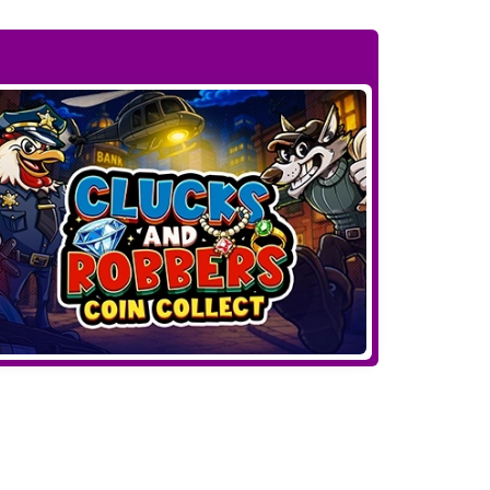
VOLGENDE