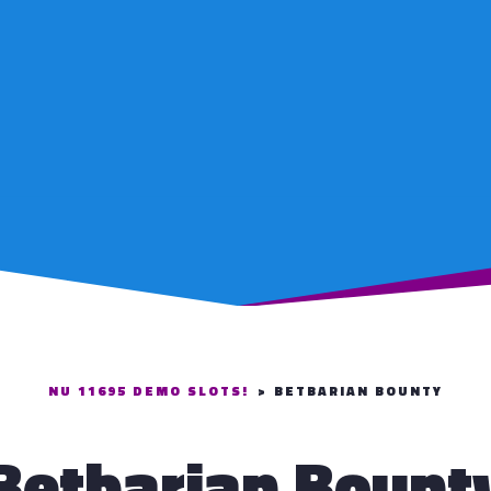
NU 11695 DEMO SLOTS!
>
BETBARIAN BOUNTY
Betbarian Bount