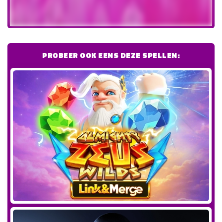
PROBEER OOK EENS DEZE SPELLEN: