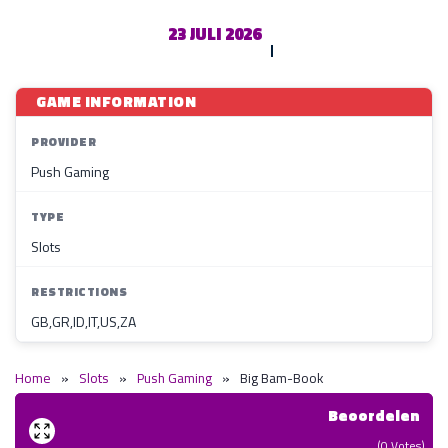
23 JULI 2026
GAME INFORMATION
PROVIDER
Push Gaming
TYPE
Slots
RESTRICTIONS
GB,GR,ID,IT,US,ZA
Home
»
Slots
»
Push Gaming
»
Big Bam-Book
Beoordelen
(
0
Votes)