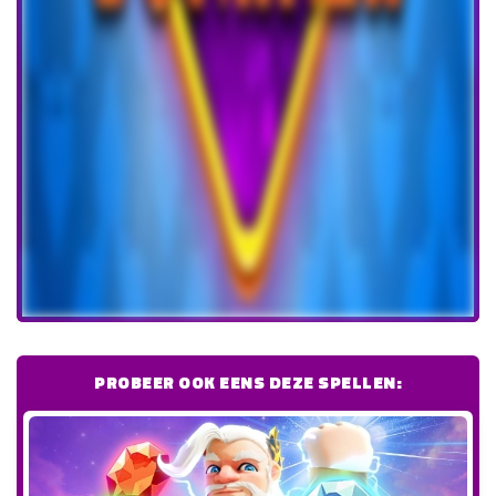
PROBEER OOK EENS DEZE SPELLEN: