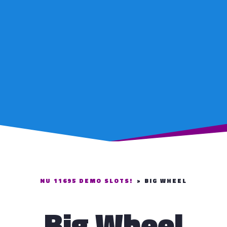
NU 11695 DEMO SLOTS!
>
BIG WHEEL
Big Wheel