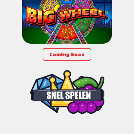
Coming Soon