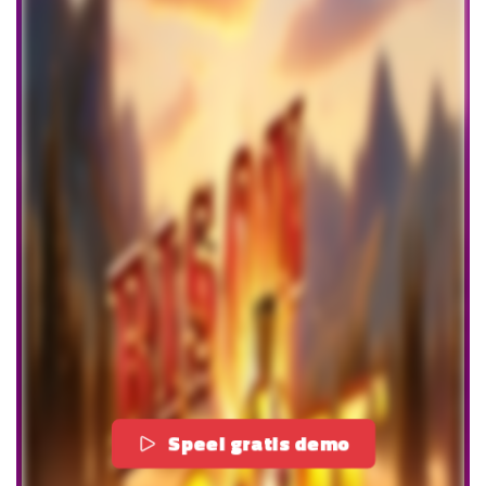
Speel gratis demo