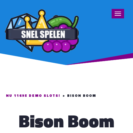
Toggle
navigat
NU 11695 DEMO SLOTS!
>
BISON BOOM
Bison Boom