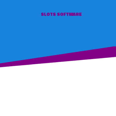
SLOTS SOFTWARE