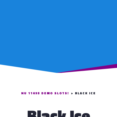
NU 11695 DEMO SLOTS!
>
BLACK ICE
Black Ice